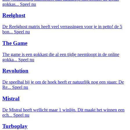
gokkas...
Speel nu
Reelghost
De Reelghost matrix heeft veel verrassingen voor je in petto! de 5
bon...
Speel nu
The Game
The game is een gokkast die al een tijdje neemloopt in de online
gokka...
Speel nu
Revolution
De speelhal bij je om de hoek heeft er natuurlijk nog een staan: De
Re...
Speel nu
Mistral
De Mistral heeft wellicht maar 1 winlijn. Dit maakt het winnen een
ech...
Speel nu
Turboplay