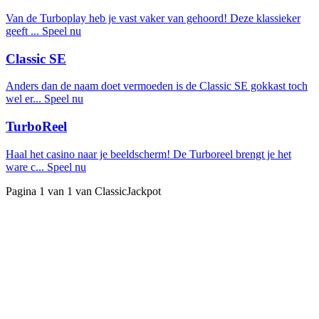
Van de Turboplay heb je vast vaker van gehoord! Deze klassieker
geeft ...
Speel nu
Classic SE
Anders dan de naam doet vermoeden is de Classic SE gokkast toch
wel er...
Speel nu
TurboReel
Haal het casino naar je beeldscherm! De Turboreel brengt je het
ware c...
Speel nu
Pagina 1 van 1 van ClassicJackpot