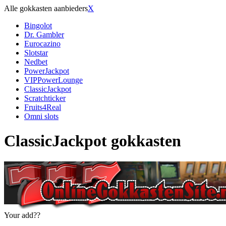
Alle gokkasten aanbieders
X
Bingolot
Dr. Gambler
Eurocazino
Slotstar
Nedbet
PowerJackpot
VIPPowerLounge
ClassicJackpot
Scratchticker
Fruits4Real
Omni slots
ClassicJackpot gokkasten
Your add??