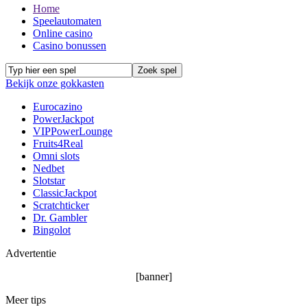
Home
Speelautomaten
Online casino
Casino bonussen
Bekijk onze gokkasten
Eurocazino
PowerJackpot
VIPPowerLounge
Fruits4Real
Omni slots
Nedbet
Slotstar
ClassicJackpot
Scratchticker
Dr. Gambler
Bingolot
Advertentie
[banner]
Meer tips