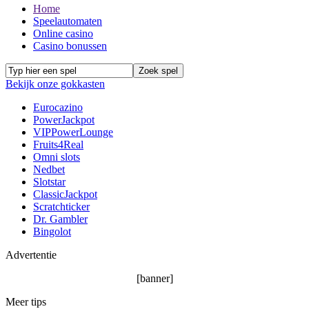
Home
Speelautomaten
Online casino
Casino bonussen
Bekijk onze gokkasten
Eurocazino
PowerJackpot
VIPPowerLounge
Fruits4Real
Omni slots
Nedbet
Slotstar
ClassicJackpot
Scratchticker
Dr. Gambler
Bingolot
Advertentie
[banner]
Meer tips